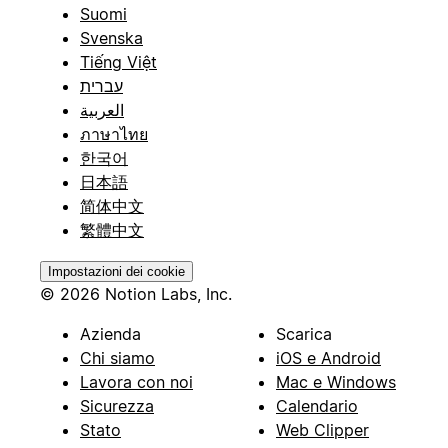
Suomi
Svenska
Tiếng Việt
עברית
العربية
ภาษาไทย
한국어
日本語
简体中文
繁體中文
Impostazioni dei cookie
© 2026 Notion Labs, Inc.
Azienda
Scarica
Chi siamo
iOS e Android
Lavora con noi
Mac e Windows
Sicurezza
Calendario
Stato
Web Clipper