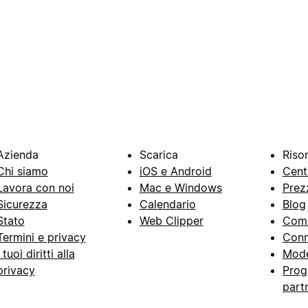
Azienda
Scarica
Riso
Chi siamo
iOS e Android
Cent
Lavora con noi
Mac e Windows
Prez
Sicurezza
Calendario
Blog
Stato
Web Clipper
Com
Termini e privacy
Conn
I tuoi diritti alla
Mode
privacy
Prog
part