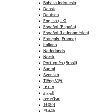
Bahasa Indonesia
Dansk
Deutsch
English (UK)
Español (España)
Español (Latinoamérica)
Français (France)
Italiano
Nederlands
Norsk
Português (Brasil)
Suomi
Svenska
Tiếng Việt
עברית
العربية
ภาษาไทย
한국어
日本語