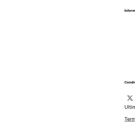
Inform
Condiv
Ulti
Term