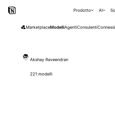
Prodotto
AI
So
Marketplace
Modelli
Agenti
Consulenti
Connessi
Akshay Raveendran
221 modelli