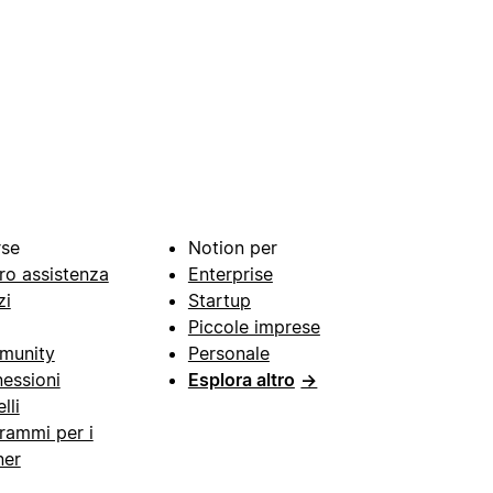
rse
Notion per
ro assistenza
Enterprise
zi
Startup
Piccole imprese
munity
Personale
essioni
Esplora altro
→
lli
rammi per i
ner