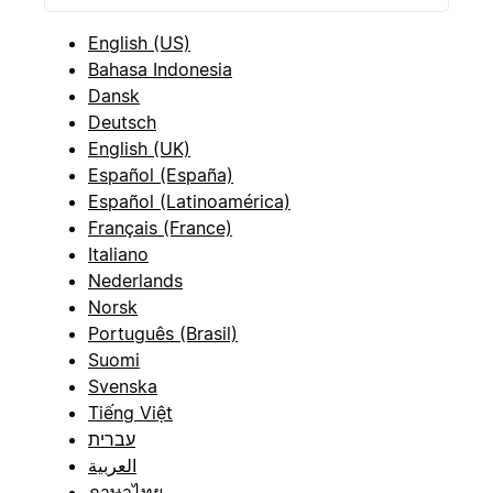
English (US)
Bahasa Indonesia
Dansk
Deutsch
English (UK)
Español (España)
Español (Latinoamérica)
Français (France)
Italiano
Nederlands
Norsk
Português (Brasil)
Suomi
Svenska
Tiếng Việt
עברית
العربية
ภาษาไทย