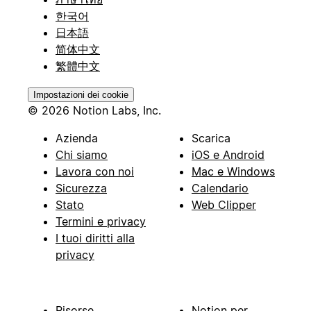
한국어
日本語
简体中文
繁體中文
Impostazioni dei cookie
© 2026 Notion Labs, Inc.
Azienda
Scarica
Chi siamo
iOS e Android
Lavora con noi
Mac e Windows
Sicurezza
Calendario
Stato
Web Clipper
Termini e privacy
I tuoi diritti alla
privacy
Risorse
Notion per