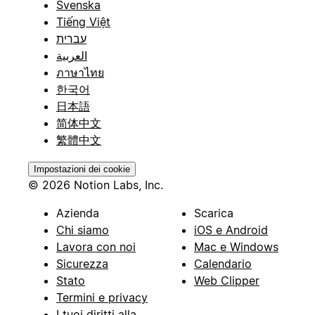
Svenska
Tiếng Việt
עברית
العربية
ภาษาไทย
한국어
日本語
简体中文
繁體中文
Impostazioni dei cookie
© 2026 Notion Labs, Inc.
Azienda
Scarica
Chi siamo
iOS e Android
Lavora con noi
Mac e Windows
Sicurezza
Calendario
Stato
Web Clipper
Termini e privacy
I tuoi diritti alla