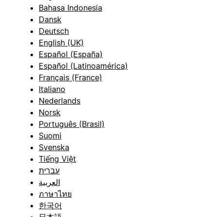
Bahasa Indonesia
Dansk
Deutsch
English (UK)
Español (España)
Español (Latinoamérica)
Français (France)
Italiano
Nederlands
Norsk
Português (Brasil)
Suomi
Svenska
Tiếng Việt
עברית
العربية
ภาษาไทย
한국어