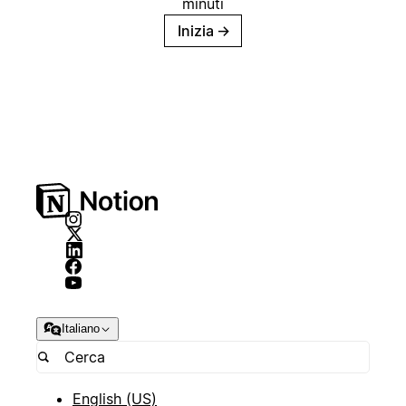
minuti
Inizia
→
Italiano
English (US)