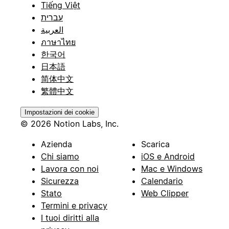
Tiếng Việt
עברית
العربية
ภาษาไทย
한국어
日本語
简体中文
繁體中文
Impostazioni dei cookie
© 2026 Notion Labs, Inc.
Azienda
Scarica
Chi siamo
iOS e Android
Lavora con noi
Mac e Windows
Sicurezza
Calendario
Stato
Web Clipper
Termini e privacy
I tuoi diritti alla