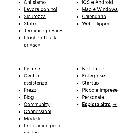
Chi siamo
iOS e Android
Lavora con noi
Mac e Windows
Sicurezza
Calendario
Stato
Web Clipper
Termini e privacy
I tuoi diritti alla
privacy
Risorse
Notion per
Centro
Enterprise
assistenza
Startup
Prezzi
Piccole imprese
Blog
Personale
Community
Esplora altro
→
Connessioni
Modelli
Programmi per i
partner