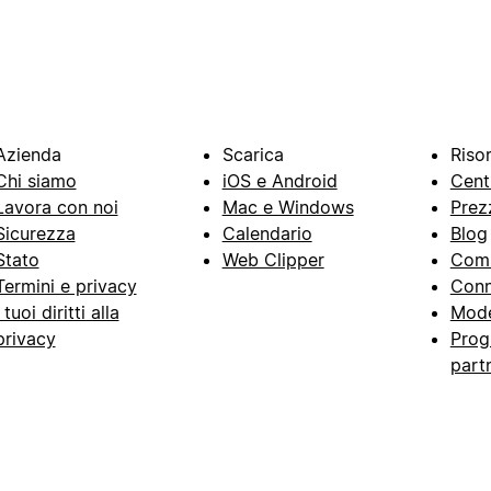
Azienda
Scarica
Riso
Chi siamo
iOS e Android
Cent
Lavora con noi
Mac e Windows
Prez
Sicurezza
Calendario
Blog
Stato
Web Clipper
Com
Termini e privacy
Conn
I tuoi diritti alla
Mode
privacy
Prog
part