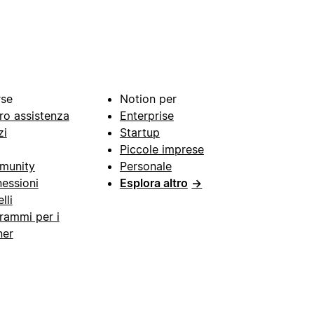
rse
Notion per
ro assistenza
Enterprise
zi
Startup
Piccole imprese
munity
Personale
essioni
Esplora altro
→
lli
rammi per i
ner