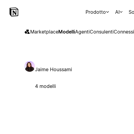
Prodotto
AI
So
Marketplace
Modelli
Agenti
Consulenti
Connessi
Jaime Houssami
4 modelli