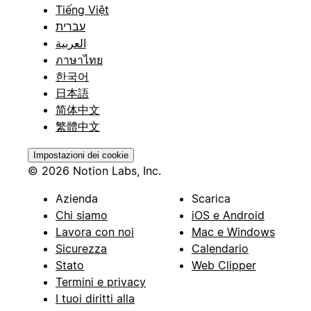
Tiếng Việt
עברית
العربية
ภาษาไทย
한국어
日本語
简体中文
繁體中文
Impostazioni dei cookie
© 2026 Notion Labs, Inc.
Azienda
Scarica
Chi siamo
iOS e Android
Lavora con noi
Mac e Windows
Sicurezza
Calendario
Stato
Web Clipper
Termini e privacy
I tuoi diritti alla