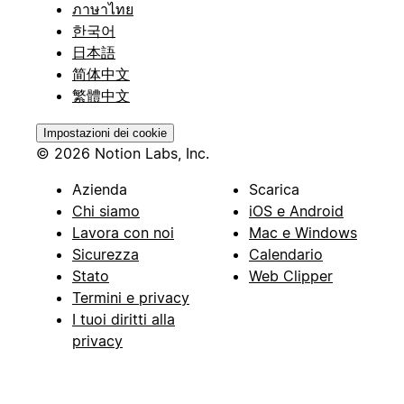
ภาษาไทย
한국어
日本語
简体中文
繁體中文
Impostazioni dei cookie
© 2026 Notion Labs, Inc.
Azienda
Scarica
Chi siamo
iOS e Android
Lavora con noi
Mac e Windows
Sicurezza
Calendario
Stato
Web Clipper
Termini e privacy
I tuoi diritti alla
privacy