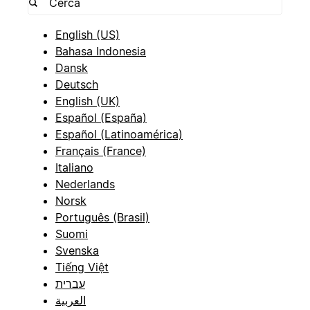
English (US)
Bahasa Indonesia
Dansk
Deutsch
English (UK)
Español (España)
Español (Latinoamérica)
Français (France)
Italiano
Nederlands
Norsk
Português (Brasil)
Suomi
Svenska
Tiếng Việt
עברית
العربية