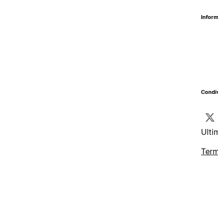
Inform
Condiv
Ulti
Term