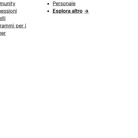
munity
Personale
essioni
Esplora altro
→
lli
rammi per i
ner