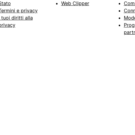
Stato
Web Clipper
Com
Termini e privacy
Conn
I tuoi diritti alla
Mode
privacy
Prog
part