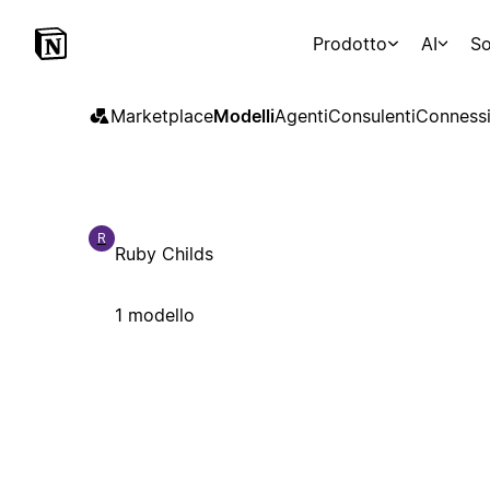
Prodotto
AI
So
Marketplace
Modelli
Agenti
Consulenti
Connessi
R
Ruby Childs
1 modello