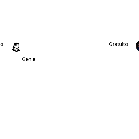
to
Gratuito
Genie
l