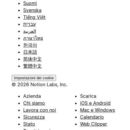
Suomi
Svenska
Tiếng Việt
עברית
العربية
ภาษาไทย
한국어
日本語
简体中文
繁體中文
Impostazioni dei cookie
© 2026 Notion Labs, Inc.
Azienda
Scarica
Chi siamo
iOS e Android
Lavora con noi
Mac e Windows
Sicurezza
Calendario
Stato
Web Clipper