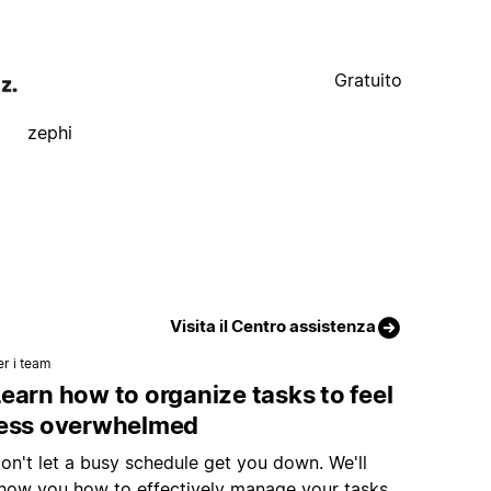
Gratuito
zephi
Visita il Centro assistenza
er i team
earn how to organize tasks to feel
less overwhelmed
on't let a busy schedule get you down. We'll
how you how to effectively manage your tasks