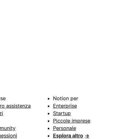
rse
Notion per
ro assistenza
Enterprise
zi
Startup
Piccole imprese
munity
Personale
essioni
Esplora altro
→