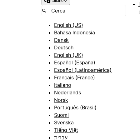
Italiano
English (US)
Bahasa Indonesia
Dansk
Deutsch
English (UK)
Español (España)
Español (Latinoamérica)
Français (France)
Italiano
Nederlands
Norsk
Português (Brasil)
Suomi
Svenska
Tiếng Việt
עברית