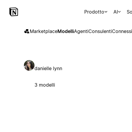
Prodotto
AI
So
Marketplace
Modelli
Agenti
Consulenti
Connessi
danielle lynn
3 modelli