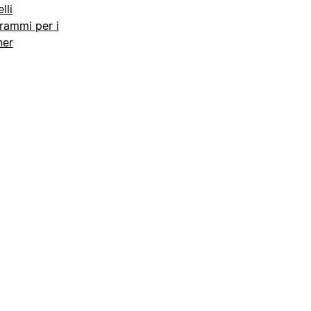
lli
rammi per i
ner