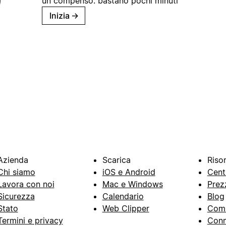
un compenso: bastano pochi minuti
Inizia
→
Azienda
Scarica
Riso
Chi siamo
iOS e Android
Cent
Lavora con noi
Mac e Windows
Prez
Sicurezza
Calendario
Blog
Stato
Web Clipper
Com
Termini e privacy
Conn