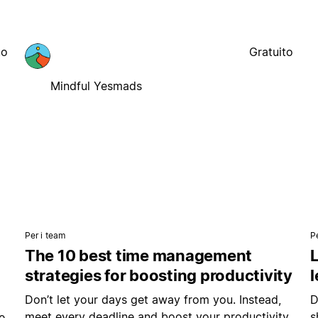
to
Gratuito
Mindful Yesmads
Per i team
P
The 10 best time management
L
strategies for boosting productivity
Don’t let your days get away from you. Instead,
D
meet every deadline and boost your productivity
s
e.