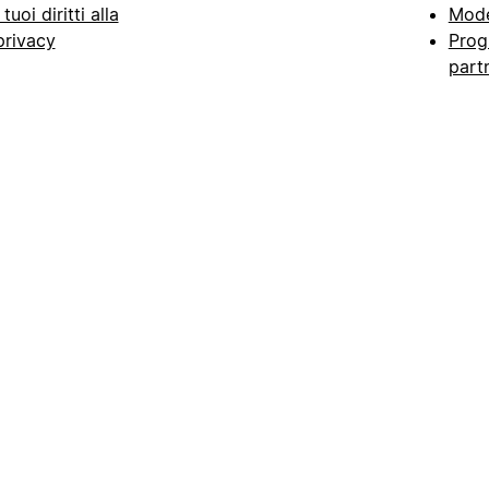
I tuoi diritti alla
Mode
privacy
Prog
part