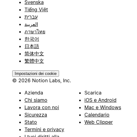
Svenska
Tiếng Việt
עברית
العربية
ภาษาไทย
한국어
日本語
简体中文
繁體中文
Impostazioni dei cookie
© 2026 Notion Labs, Inc.
Azienda
Scarica
Chi siamo
iOS e Android
Lavora con noi
Mac e Windows
Sicurezza
Calendario
Stato
Web Clipper
Termini e privacy
I tuoi diritti alla