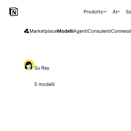
Prodotto
AI
So
Marketplace
Modelli
Agenti
Consulenti
Connessi
Su Ray
5 modelli