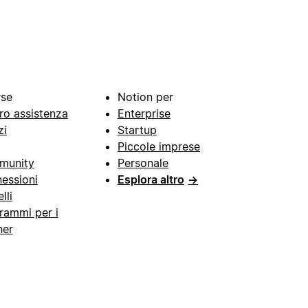
rse
Notion per
ro assistenza
Enterprise
zi
Startup
Piccole imprese
munity
Personale
essioni
Esplora altro
→
lli
rammi per i
ner