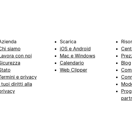
Azienda
Scarica
Riso
Chi siamo
iOS e Android
Cent
Lavora con noi
Mac e Windows
Prez
Sicurezza
Calendario
Blog
Stato
Web Clipper
Com
Termini e privacy
Conn
I tuoi diritti alla
Mode
privacy
Prog
part