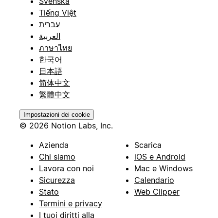
Svenska
Tiếng Việt
עברית
العربية
ภาษาไทย
한국어
日本語
简体中文
繁體中文
Impostazioni dei cookie
© 2026 Notion Labs, Inc.
Azienda
Scarica
Chi siamo
iOS e Android
Lavora con noi
Mac e Windows
Sicurezza
Calendario
Stato
Web Clipper
Termini e privacy
I tuoi diritti alla