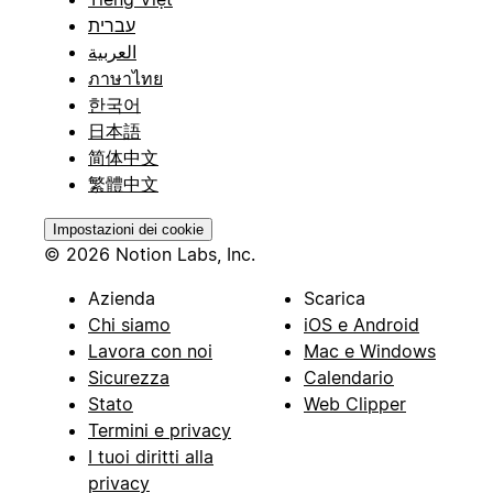
עברית
العربية
ภาษาไทย
한국어
日本語
简体中文
繁體中文
Impostazioni dei cookie
© 2026 Notion Labs, Inc.
Azienda
Scarica
Chi siamo
iOS e Android
Lavora con noi
Mac e Windows
Sicurezza
Calendario
Stato
Web Clipper
Termini e privacy
I tuoi diritti alla
privacy