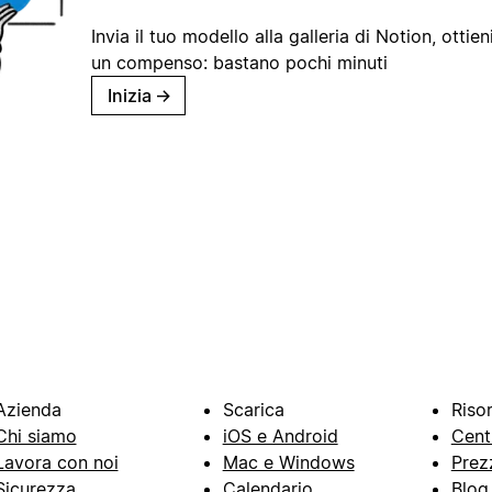
Invia il tuo modello alla galleria di Notion, ottieni
un compenso: bastano pochi minuti
Inizia
→
Azienda
Scarica
Riso
Chi siamo
iOS e Android
Cent
Lavora con noi
Mac e Windows
Prez
Sicurezza
Calendario
Blog