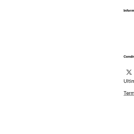
Inform
Condiv
Ulti
Term