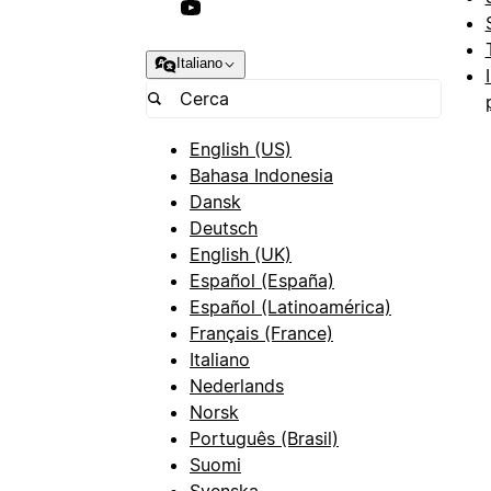
Italiano
English (US)
Bahasa Indonesia
Dansk
Deutsch
English (UK)
Español (España)
Español (Latinoamérica)
Français (France)
Italiano
Nederlands
Norsk
Português (Brasil)
Suomi
Svenska