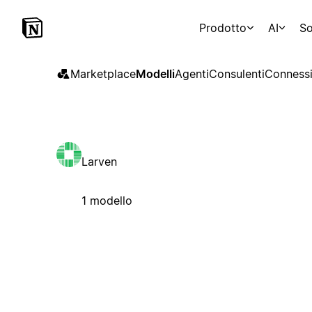
Prodotto
AI
So
Marketplace
Modelli
Agenti
Consulenti
Connessi
Larven
1 modello