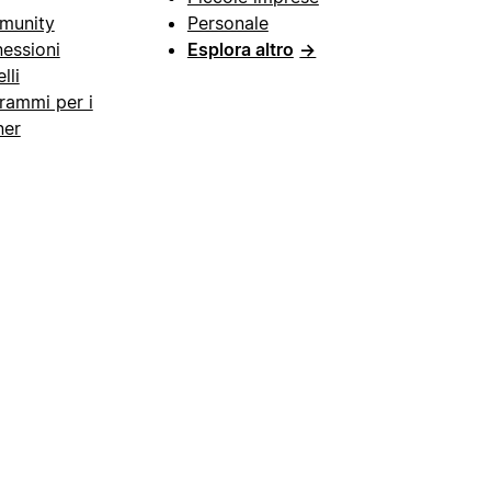
munity
Personale
essioni
Esplora altro
→
lli
rammi per i
ner