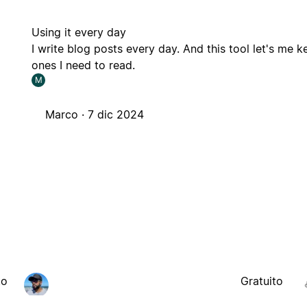
Using it every day
I write blog posts every day. And this tool let's me k
ones I need to read.
M
Marco ·
7 dic 2024
to
Gratuito