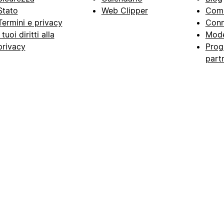
Stato
Web Clipper
Com
Termini e privacy
Conn
I tuoi diritti alla
Mode
privacy
Prog
part