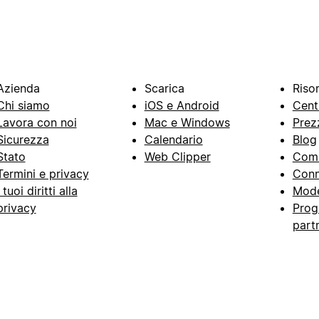
Azienda
Scarica
Riso
Chi siamo
iOS e Android
Cent
Lavora con noi
Mac e Windows
Prez
Sicurezza
Calendario
Blog
Stato
Web Clipper
Com
Termini e privacy
Conn
I tuoi diritti alla
Mode
privacy
Prog
part