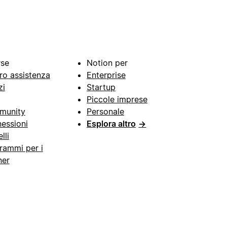
rse
Notion per
ro assistenza
Enterprise
zi
Startup
Piccole imprese
munity
Personale
essioni
Esplora altro
→
lli
rammi per i
ner