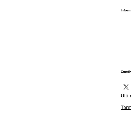
Inform
Condiv
Ulti
Term