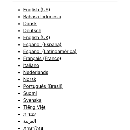
English (US)
Bahasa Indonesia
Dansk
Deutsch
English (UK)
Español (España)
Español (Latinoamérica)
Français (France)
Italiano
Nederlands
Norsk
Português (Brasil)
Suomi
Svenska
Tiếng Việt
עברית
العربية
ภาษาไทย