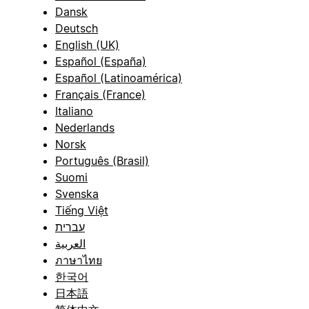
Dansk
Deutsch
English (UK)
Español (España)
Español (Latinoamérica)
Français (France)
Italiano
Nederlands
Norsk
Português (Brasil)
Suomi
Svenska
Tiếng Việt
עברית
العربية
ภาษาไทย
한국어
日本語