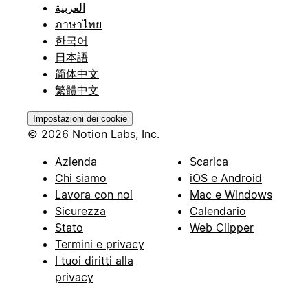
العربية
ภาษาไทย
한국어
日本語
简体中文
繁體中文
Impostazioni dei cookie
© 2026 Notion Labs, Inc.
Azienda
Scarica
Chi siamo
iOS e Android
Lavora con noi
Mac e Windows
Sicurezza
Calendario
Stato
Web Clipper
Termini e privacy
I tuoi diritti alla
privacy