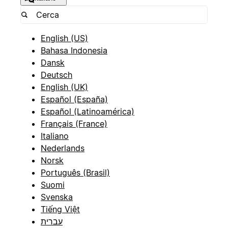
English (US)
Bahasa Indonesia
Dansk
Deutsch
English (UK)
Español (España)
Español (Latinoamérica)
Français (France)
Italiano
Nederlands
Norsk
Português (Brasil)
Suomi
Svenska
Tiếng Việt
עברית