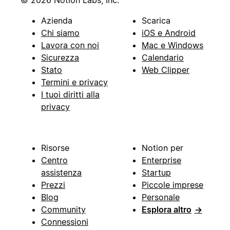
© 2026 Notion Labs, Inc.
Azienda
Scarica
Chi siamo
iOS e Android
Lavora con noi
Mac e Windows
Sicurezza
Calendario
Stato
Web Clipper
Termini e privacy
I tuoi diritti alla
privacy
Risorse
Notion per
Centro
Enterprise
assistenza
Startup
Prezzi
Piccole imprese
Blog
Personale
Community
Esplora altro
→
Connessioni