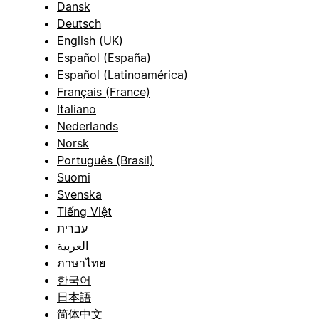
Dansk
Deutsch
English (UK)
Español (España)
Español (Latinoamérica)
Français (France)
Italiano
Nederlands
Norsk
Português (Brasil)
Suomi
Svenska
Tiếng Việt
עברית
العربية
ภาษาไทย
한국어
日本語
简体中文