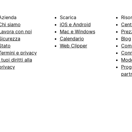
Azienda
Scarica
Riso
Chi siamo
iOS e Android
Cent
Lavora con noi
Mac e Windows
Prez
Sicurezza
Calendario
Blog
Stato
Web Clipper
Com
Termini e privacy
Conn
I tuoi diritti alla
Mode
privacy
Prog
part