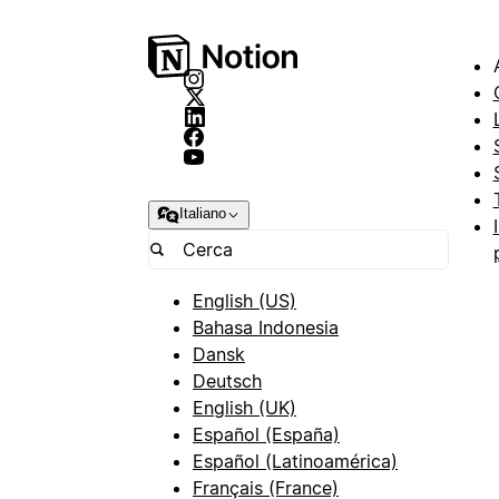
Italiano
English (US)
Bahasa Indonesia
Dansk
Deutsch
English (UK)
Español (España)
Español (Latinoamérica)
Français (France)