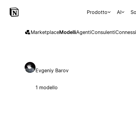
Prodotto
AI
So
Marketplace
Modelli
Agenti
Consulenti
Connessi
Evgeniy Barov
1 modello