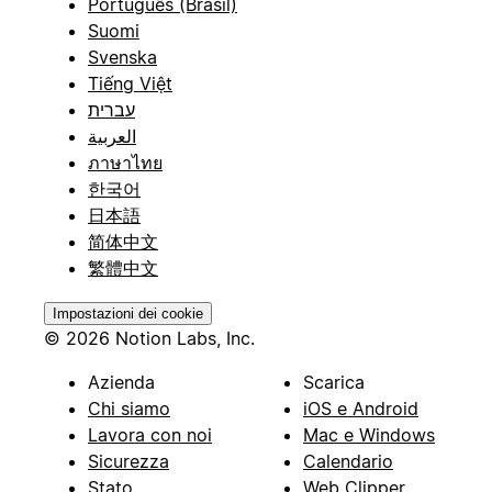
Português (Brasil)
Suomi
Svenska
Tiếng Việt
עברית
العربية
ภาษาไทย
한국어
日本語
简体中文
繁體中文
Impostazioni dei cookie
© 2026 Notion Labs, Inc.
Azienda
Scarica
Chi siamo
iOS e Android
Lavora con noi
Mac e Windows
Sicurezza
Calendario
Stato
Web Clipper