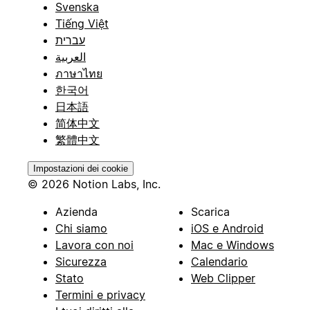
Svenska
Tiếng Việt
עברית
العربية
ภาษาไทย
한국어
日本語
简体中文
繁體中文
Impostazioni dei cookie
© 2026 Notion Labs, Inc.
Azienda
Scarica
Chi siamo
iOS e Android
Lavora con noi
Mac e Windows
Sicurezza
Calendario
Stato
Web Clipper
Termini e privacy