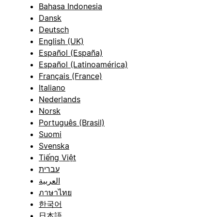
Bahasa Indonesia
Dansk
Deutsch
English (UK)
Español (España)
Español (Latinoamérica)
Français (France)
Italiano
Nederlands
Norsk
Português (Brasil)
Suomi
Svenska
Tiếng Việt
עברית
العربية
ภาษาไทย
한국어
日本語