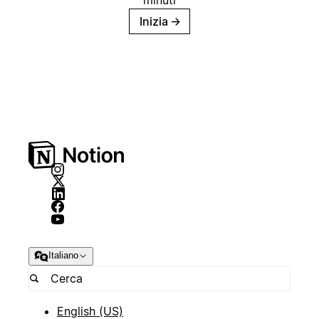
minuti
Inizia
→
Italiano
English (US)