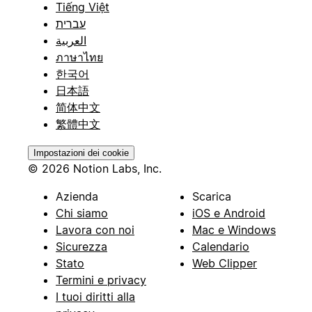
Tiếng Việt
עברית
العربية
ภาษาไทย
한국어
日本語
简体中文
繁體中文
Impostazioni dei cookie
© 2026 Notion Labs, Inc.
Azienda
Scarica
Chi siamo
iOS e Android
Lavora con noi
Mac e Windows
Sicurezza
Calendario
Stato
Web Clipper
Termini e privacy
I tuoi diritti alla