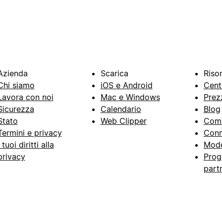
Azienda
Scarica
Riso
Chi siamo
iOS e Android
Cent
Lavora con noi
Mac e Windows
Prez
Sicurezza
Calendario
Blog
Stato
Web Clipper
Com
Termini e privacy
Conn
I tuoi diritti alla
Mode
privacy
Prog
part