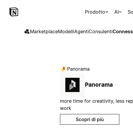
Prodotto
AI
So
Marketplace
Modelli
Agenti
Consulenti
Conness
Panorama
Panorama
more time for creativity, less rep
work
Scopri di più