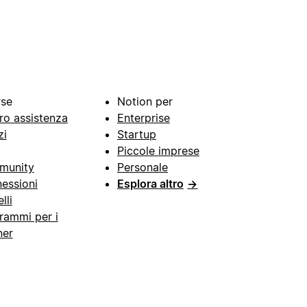
rse
Notion per
ro assistenza
Enterprise
zi
Startup
Piccole imprese
munity
Personale
essioni
Esplora altro
→
lli
rammi per i
ner