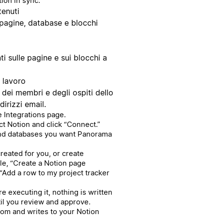
ion in sync.
tenuti
 pagine, database e blocchi
 sulle pagine e sui blocchi a
i lavoro
o dei membri e degli ospiti dello
dirizzi email.
e Integrations page.
lect Notion and click “Connect.”
and databases you want Panorama
reated for you, or create
le, “Create a Notion page
“Add a row to my project tracker
 executing it, nothing is written
il you review and approve.
rom and writes to your Notion