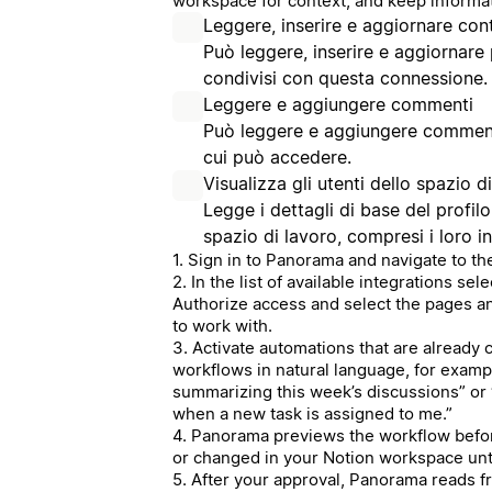
workspace for context, and keep informat
Leggere, inserire e aggiornare con
Può leggere, inserire e aggiornare
condivisi con questa connessione.
Leggere e aggiungere commenti
Può leggere e aggiungere commenti
cui può accedere.
Visualizza gli utenti dello spazio d
Legge i dettagli di base del profil
spazio di lavoro, compresi i loro in
1. Sign in to Panorama and navigate to th
2. In the list of available integrations se
Authorize access and select the pages 
to work with.
3. Activate automations that are already c
workflows in natural language, for examp
summarizing this week’s discussions” or 
when a new task is assigned to me.”
4. Panorama previews the workflow before
or changed in your Notion workspace unt
5. After your approval, Panorama reads f