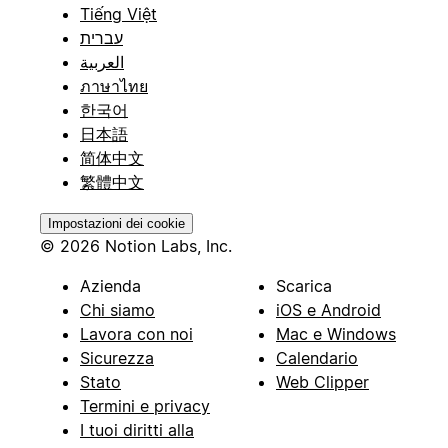
Tiếng Việt
עברית
العربية
ภาษาไทย
한국어
日本語
简体中文
繁體中文
Impostazioni dei cookie
© 2026 Notion Labs, Inc.
Azienda
Scarica
Chi siamo
iOS e Android
Lavora con noi
Mac e Windows
Sicurezza
Calendario
Stato
Web Clipper
Termini e privacy
I tuoi diritti alla