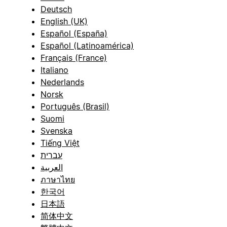
Deutsch
English (UK)
Español (España)
Español (Latinoamérica)
Français (France)
Italiano
Nederlands
Norsk
Português (Brasil)
Suomi
Svenska
Tiếng Việt
עברית
العربية
ภาษาไทย
한국어
日本語
简体中文