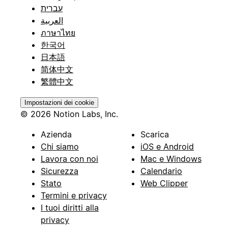
עברית
العربية
ภาษาไทย
한국어
日本語
简体中文
繁體中文
Impostazioni dei cookie
© 2026 Notion Labs, Inc.
Azienda
Scarica
Chi siamo
iOS e Android
Lavora con noi
Mac e Windows
Sicurezza
Calendario
Stato
Web Clipper
Termini e privacy
I tuoi diritti alla
privacy