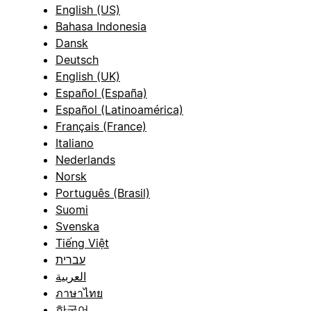
English (US)
Bahasa Indonesia
Dansk
Deutsch
English (UK)
Español (España)
Español (Latinoamérica)
Français (France)
Italiano
Nederlands
Norsk
Português (Brasil)
Suomi
Svenska
Tiếng Việt
עברית
العربية
ภาษาไทย
한국어