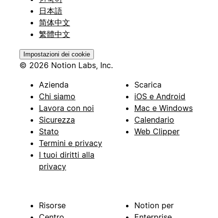
日本語
简体中文
繁體中文
Impostazioni dei cookie
© 2026 Notion Labs, Inc.
Azienda
Scarica
Chi siamo
iOS e Android
Lavora con noi
Mac e Windows
Sicurezza
Calendario
Stato
Web Clipper
Termini e privacy
I tuoi diritti alla
privacy
Risorse
Notion per
Centro
Enterprise