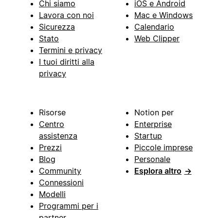
Chi siamo
iOS e Android
Lavora con noi
Mac e Windows
Sicurezza
Calendario
Stato
Web Clipper
Termini e privacy
I tuoi diritti alla
privacy
Risorse
Notion per
Centro
Enterprise
assistenza
Startup
Prezzi
Piccole imprese
Blog
Personale
Community
Esplora altro
→
Connessioni
Modelli
Programmi per i
partner