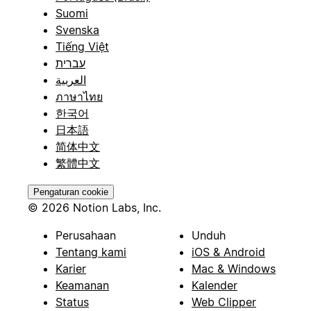
Suomi
Svenska
Tiếng Việt
עברית
العربية
ภาษาไทย
한국어
日本語
简体中文
繁體中文
Pengaturan cookie
© 2026 Notion Labs, Inc.
Perusahaan
Unduh
Tentang kami
iOS & Android
Karier
Mac & Windows
Keamanan
Kalender
Status
Web Clipper