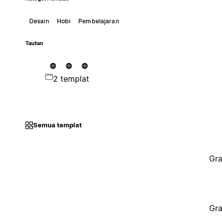
Desain
Hobi
Pembelajaran
Tautan
2 templat
Semua templat
Gra
Gra