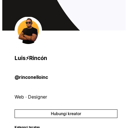
Luis⚡Rincón
@rinconelloinc
Web · Designer
Hubungi kreator
Kategori teratas