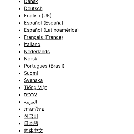
Dansk
Deutsch
English (UK)
Español (España)
Español (Latinoamérica)
Français (France)
Italiano
Nederlands
Norsk
Português (Brasil)
Suomi
Svenska
Tiếng Việt
עברית
العربية
ภาษาไทย
한국어
日本語
简体中文