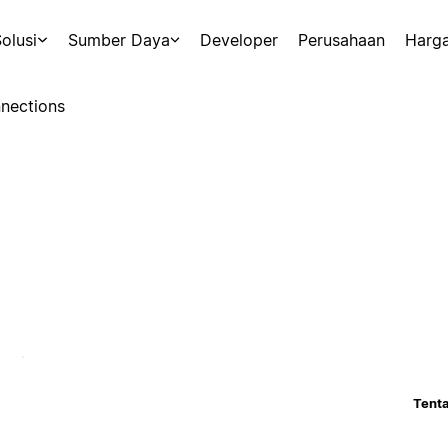
olusi
Sumber Daya
Developer
Perusahaan
Harg
nections
Tenta