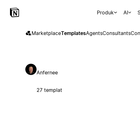
Produk
AI
S
Marketplace
Templates
Agents
Consultants
Con
Anfernee
27 templat