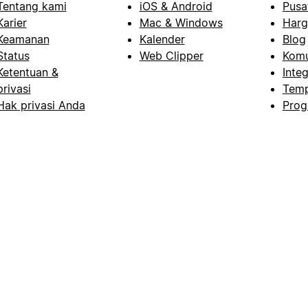
Tentang kami
iOS & Android
Pusa
Karier
Mac & Windows
Harg
Keamanan
Kalender
Blog
Status
Web Clipper
Komu
Ketentuan &
Integ
privasi
Temp
Hak privasi Anda
Prog