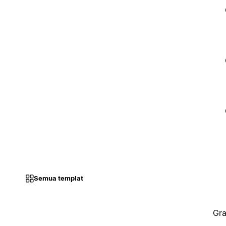
Semua templat
Gra