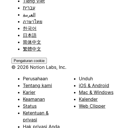
Tiếng Việt
עברית
العربية
ภาษาไทย
한국어
日本語
简体中文
繁體中文
Pengaturan cookie
© 2026 Notion Labs, Inc.
Perusahaan
Unduh
Tentang kami
iOS & Android
Karier
Mac & Windows
Keamanan
Kalender
Status
Web Clipper
Ketentuan &
privasi
Hak privasi Anda