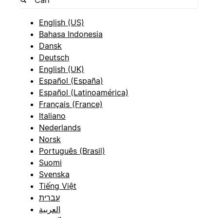
English (US)
Bahasa Indonesia
Dansk
Deutsch
English (UK)
Español (España)
Español (Latinoamérica)
Français (France)
Italiano
Nederlands
Norsk
Português (Brasil)
Suomi
Svenska
Tiếng Việt
עברית
العربية