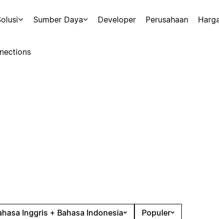
olusi
Sumber Daya
Developer
Perusahaan
Harg
nections
ahasa Inggris + Bahasa Indonesia
Populer