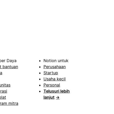
er Daya
Notion untuk
t bantuan
Perusahaan
a
Startup
Usaha kecil
nitas
Personal
rasi
Telusuri lebih
lat
lanjut
→
ram mitra