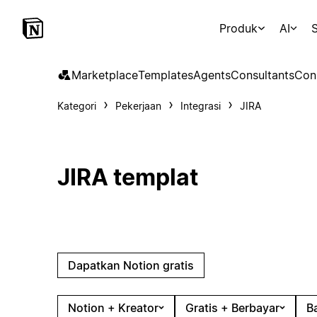
Produk
AI
S
Marketplace
Templates
Agents
Consultants
Con
Kategori
Pekerjaan
Integrasi
JIRA
JIRA templat
Dapatkan Notion gratis
Notion + Kreator
Gratis + Berbayar
B