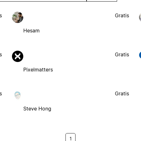
s
Gratis
Hesam
s
Gratis
Pixelmatters
s
Gratis
Steve Hong
1