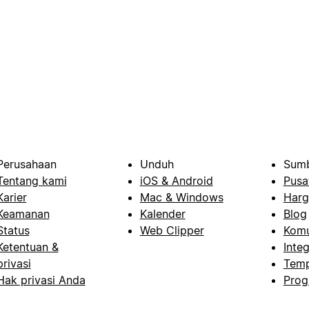
Perusahaan
Unduh
Sumb
Tentang kami
iOS & Android
Pusa
Karier
Mac & Windows
Harg
Keamanan
Kalender
Blog
Status
Web Clipper
Komu
Ketentuan &
Integ
privasi
Temp
Hak privasi Anda
Prog