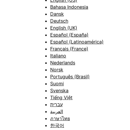
Bahasa Indonesia
Dansk
Deutsch
English (UK)
Español (España)
Español (Latinoamérica)
Français (France)
Italiano
Nederlands
Norsk
Português (Brasil)
Suomi
Svenska
Tiếng Việt
עברית
العربية
ภาษาไทย
한국어