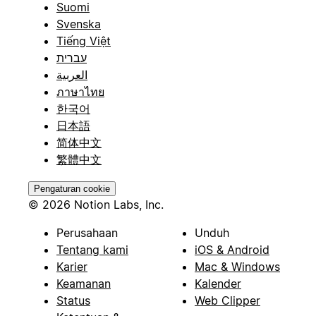
Suomi
Svenska
Tiếng Việt
עברית
العربية
ภาษาไทย
한국어
日本語
简体中文
繁體中文
Pengaturan cookie
© 2026 Notion Labs, Inc.
Perusahaan
Unduh
Tentang kami
iOS & Android
Karier
Mac & Windows
Keamanan
Kalender
Status
Web Clipper