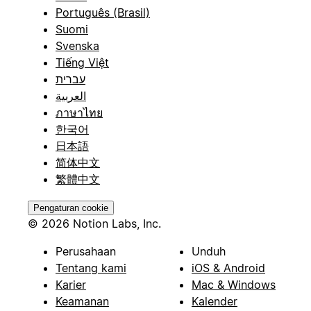
Português (Brasil)
Suomi
Svenska
Tiếng Việt
עברית
العربية
ภาษาไทย
한국어
日本語
简体中文
繁體中文
Pengaturan cookie
© 2026 Notion Labs, Inc.
Perusahaan
Unduh
Tentang kami
iOS & Android
Karier
Mac & Windows
Keamanan
Kalender