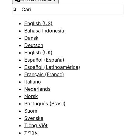
English (US)
Bahasa Indonesia
Dansk
Deutsch
English (UK)
Español (España)
Español (Latinoamérica)
Français (France)
Italiano
Nederlands
Norsk
Português (Brasil)
Suomi
Svenska
Tiếng Việt
עברית