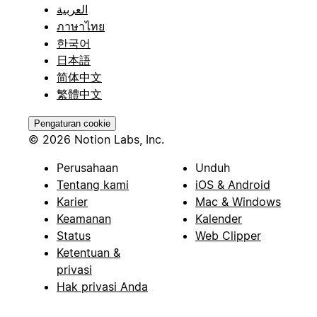
العربية
ภาษาไทย
한국어
日本語
简体中文
繁體中文
Pengaturan cookie
© 2026 Notion Labs, Inc.
Perusahaan
Unduh
Tentang kami
iOS & Android
Karier
Mac & Windows
Keamanan
Kalender
Status
Web Clipper
Ketentuan &
privasi
Hak privasi Anda