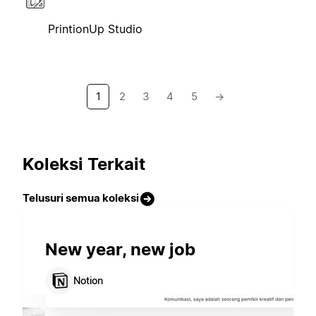
PrintionUp Studio
1
2
3
4
5
→
Koleksi Terkait
Telusuri semua koleksi
New year, new job
Notion