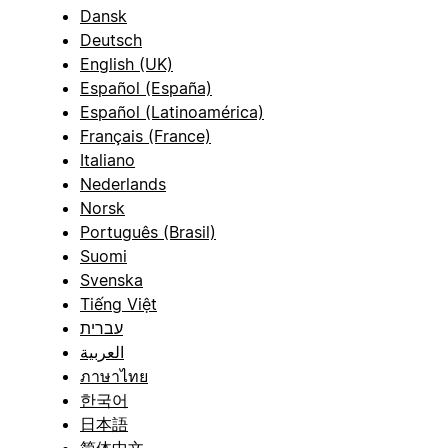
Dansk
Deutsch
English (UK)
Español (España)
Español (Latinoamérica)
Français (France)
Italiano
Nederlands
Norsk
Português (Brasil)
Suomi
Svenska
Tiếng Việt
עברית
العربية
ภาษาไทย
한국어
日本語
简体中文