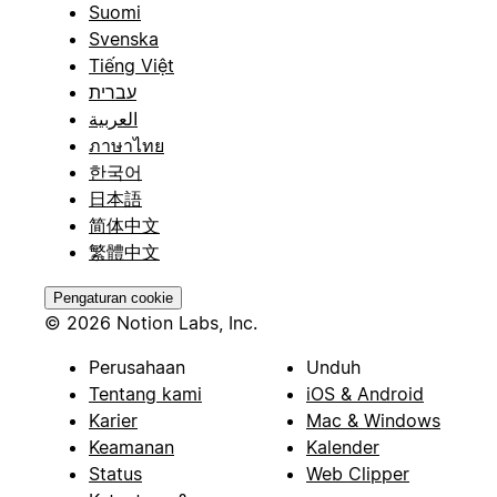
Suomi
Svenska
Tiếng Việt
עברית
العربية
ภาษาไทย
한국어
日本語
简体中文
繁體中文
Pengaturan cookie
© 2026 Notion Labs, Inc.
Perusahaan
Unduh
Tentang kami
iOS & Android
Karier
Mac & Windows
Keamanan
Kalender
Status
Web Clipper