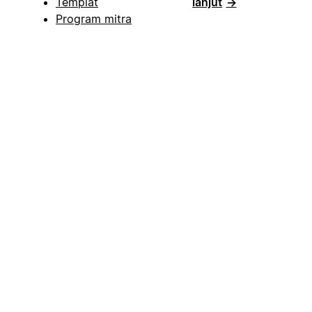
Templat
lanjut
→
Program mitra