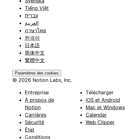
Svenska
Tiếng Việt
עברית
العربية
ภาษาไทย
한국어
日本語
简体中文
繁體中文
Paramètres des cookies
© 2026 Notion Labs, Inc.
Entreprise
Télécharger
À propos de
iOS et Android
Notion
Mac et Windows
Carrières
Calendar
Sécurité
Web Clipper
État
Conditions